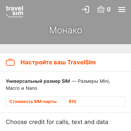
0
Монако
Настройте ваш TravelSim
Универсальный размер SIM
— Размеры Mini,
Macro и Nano
Стоимость SIM-карты
$10
Choose credit for calls, text and data