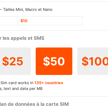
 Tailles Mini, Macro et Nano
$10
ur les appels et SMS
$25
$50
$10
 Sim card works in
135+ countries
ls, text and data per MB
plan de données à la carte SIM