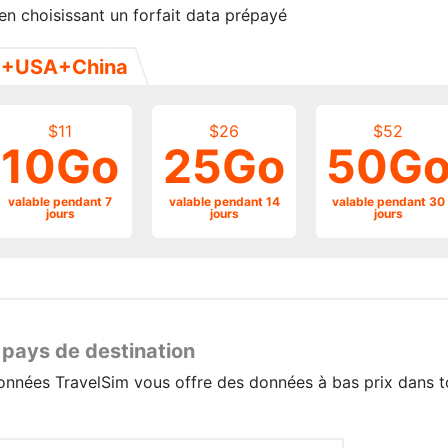
en choisissant un forfait data prépayé
+USA+China
$11
$26
$52
10Go
25Go
50G
valable pendant 7
valable pendant 14
valable pendant 30
jours
jours
jours
 pays de destination
onnées TravelSim vous offre des données à bas prix dans 