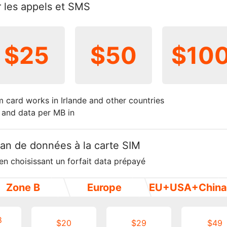
ur les appels et SMS
$25
$50
$10
m card works in Irlande and other countries
t and data per MB in
plan de données à la carte SIM
en choisissant un forfait data prépayé
Zone B
Europe
EU+USA+China
8
$20
$29
$49