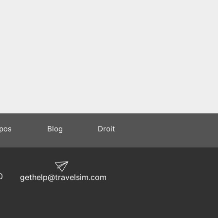
opos
Blog
Droit
0
gethelp@travelsim.com