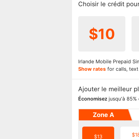
Choisir le crédit po
$10
Irlande Mobile Prepaid Si
Show rates
for calls, tex
Ajouter le meilleur 
Économisez
jusqu'à 85% 
Zone A
$1
$13