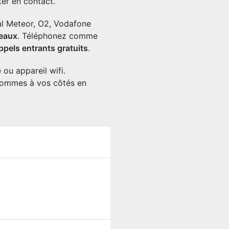
er en contact.
al Meteor, O2, Vodafone
eaux
. Téléphonez comme
ppels entrants gratuits
.
ou appareil wifi.
sommes à vos côtés en