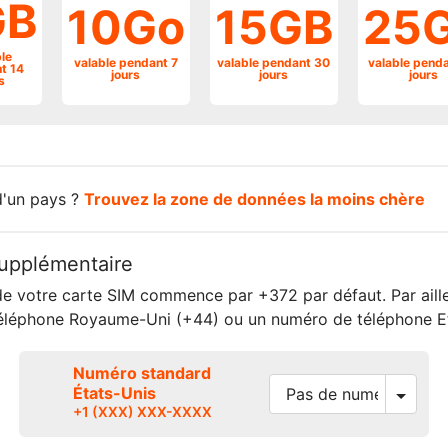
GB
10Go
15GB
25
le
valable pendant 7
valable pendant 30
valable pend
t 14
jours
jours
jours
s
d'un pays ?
Trouvez la zone de données la moins chère
upplémentaire
e votre carte SIM commence par +372 par défaut. Par aille
éléphone Royaume-Uni (+44) ou un numéro de téléphone Et
Numéro standard
États-Unis
+1 (XXX) XXX-XXXX