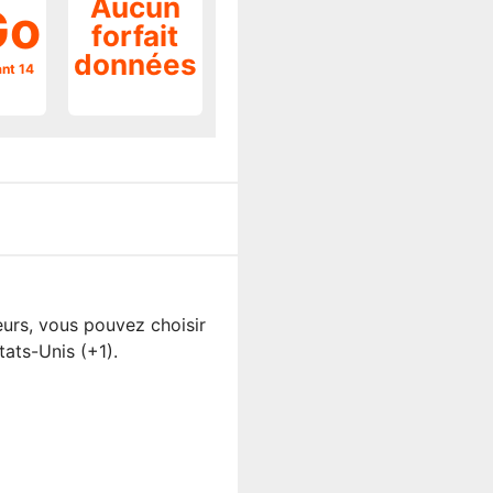
Aucun
Go
forfait
données
ant 14
urs, vous pouvez choisir
ats-Unis (+1).