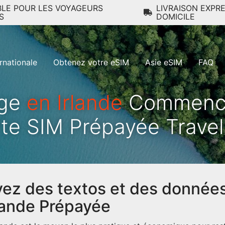
BLE POUR LES VOYAGEURS
LIVRAISON EXPR
S
DOMICILE
rnationale
Obtenez votre eSIM
Asie eSIM
FAQ
age
en Irlande
Commence
te SIM Prépayée Trave
yez des textos et des données
lande Prépayée