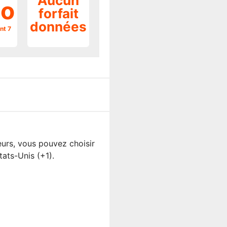
Aucun
o
forfait
données
nt 7
urs, vous pouvez choisir
ats-Unis (+1).