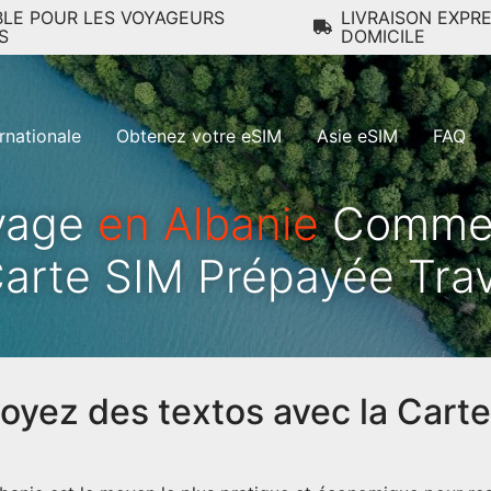
BLE POUR LES VOYAGEURS
LIVRAISON EXPR
S
DOMICILE
rnationale
Obtenez votre eSIM
Asie eSIM
FAQ
yage
en Albanie
Commen
arte SIM Prépayée Tra
voyez des textos avec la Cart