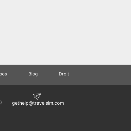
opos
Blog
Droit
0
gethelp@travelsim.com