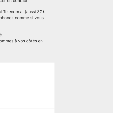
ter en contact.
l Telecom.al (aussi 3G).
éphonez comme si vous
é.
sommes à vos côtés en