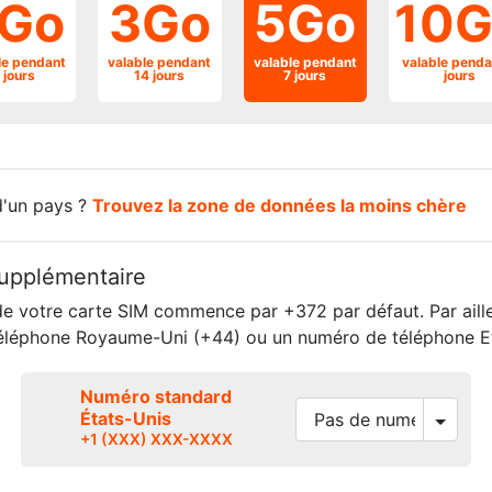
Go
3Go
5Go
10G
le pendant
valable pendant
valable pendant
valable penda
 jours
14 jours
7 jours
jours
d'un pays ?
Trouvez la zone de données la moins chère
upplémentaire
e votre carte SIM commence par +372 par défaut. Par aille
éléphone Royaume-Uni (+44) ou un numéro de téléphone Et
Numéro standard
États-Unis
+1 (XXX) XXX-XXXX