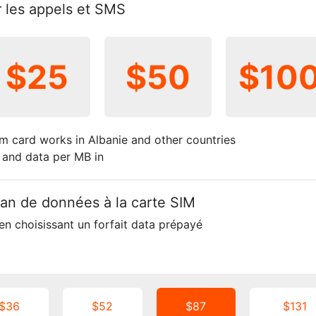
ur les appels et SMS
$25
$50
$10
m card works in Albanie and other countries
t and data per MB in
plan de données à la carte SIM
en choisissant un forfait data prépayé
$36
$52
$87
$131