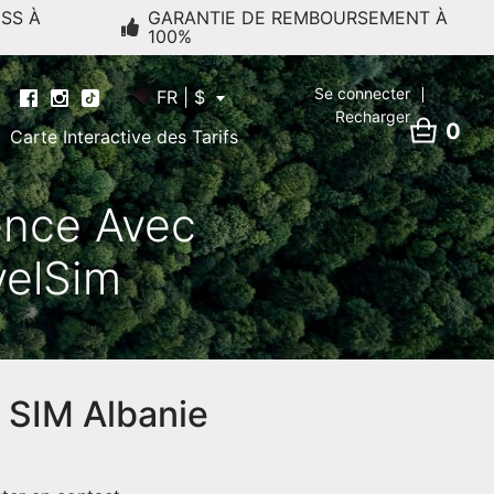
ESS À
GARANTIE DE REMBOURSEMENT À
100%
Se connecter
FR | $
Recharger
0
Carte Interactive des Tarifs
ce Avec
velSim
e SIM Albanie