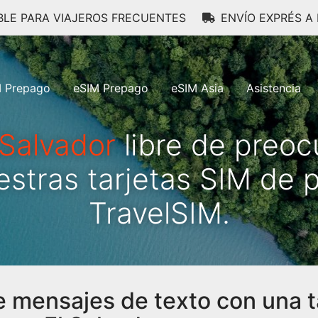
BLE PARA VIAJEROS FRECUENTES
ENVÍO EXPRÉS A 
M Prepago
eSIM Prepago
eSIM Asia
Asistencia
 Salvador
libre de preo
estras tarjetas SIM de 
TravelSIM.
e mensajes de texto con una t