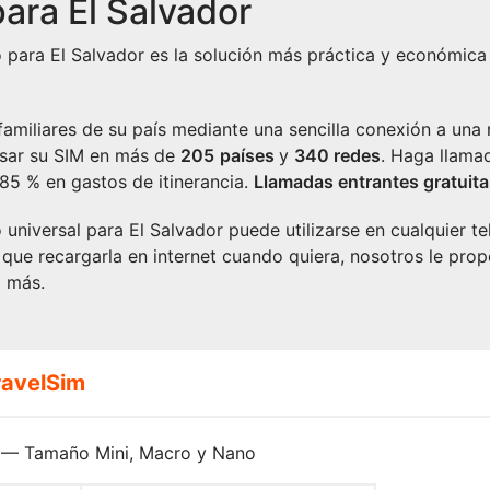
ara El Salvador
o para El Salvador es la solución más práctica y económic
amiliares de su país mediante una sencilla conexión a una r
sar su SIM en más de
2
05
países
y
340 redes
. Haga llama
 85 % en gastos de itinerancia.
Llamadas entrantes gratuita
 universal para El Salvador puede utilizarse en cualquier t
 que recargarla en internet cuando quiera, nosotros le pr
o más.
ravelSim
— Tamaño Mini, Macro y Nano