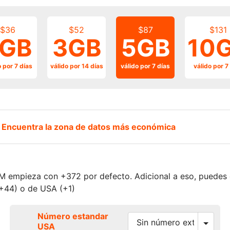
$36
$52
$87
$131
GB
3GB
5GB
10
o por 7 días
válido por 14 días
válido por 7 días
válido por 7
?
Encuentra la zona de datos más económica
SIM empieza con +372 por defecto. Adicional a eso, puede
+44) o de USA (+1)
Número estandar
USA