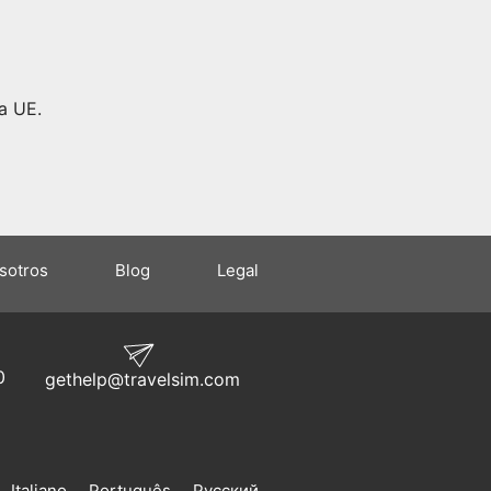
a UE.
sotros
Blog
Legal
0
gethelp@travelsim.com
Italiano
Português
Русский