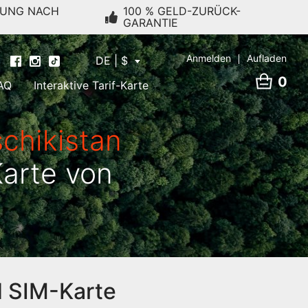
RUNG NACH
100 % GELD-ZURÜCK-
GARANTIE
Anmelden
Aufladen
DE | $
0
AQ
Interaktive Tarif-Karte
chikistan
Karte von
d SIM-Karte