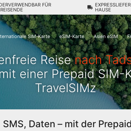
DERVERWENDBAR FÜR
EXPRESSLIEFE
LREISENDE
HAUSE
nternationale SIM-Karte
eSIM-Karte
Asien eSIM
F
enfreie Reise
nach Tads
mit einer Prepaid SIM-
TravelSIMz
, SMS, Daten – mit der Prepai