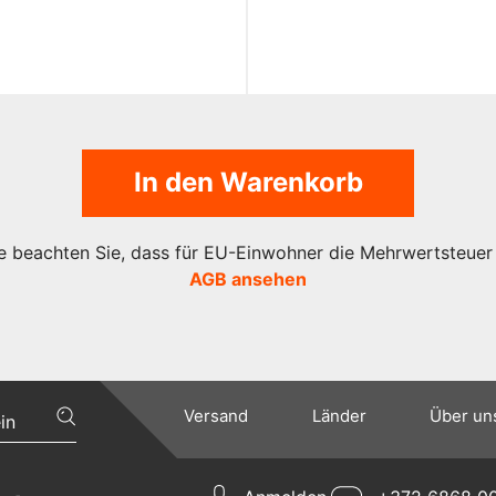
In den Warenkorb
te beachten Sie, dass für EU-Einwohner die Mehrwertsteuer g
AGB ansehen
Versand
Länder
Über un