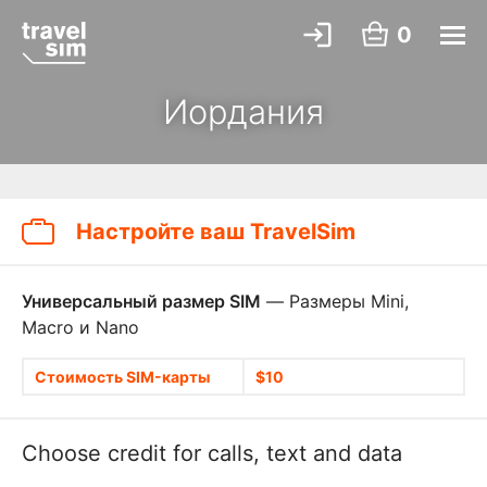
0
Иордания
Настройте ваш TravelSim
Универсальный размер SIM
— Размеры Mini,
Macro и Nano
Стоимость SIM-карты
$10
Choose credit for calls, text and data