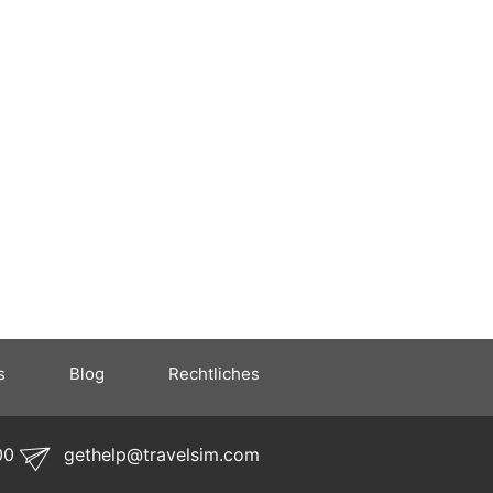
s
Blog
Rechtliches
00
gethelp@travelsim.com